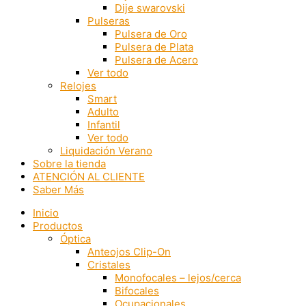
Dije swarovski
Pulseras
Pulsera de Oro
Pulsera de Plata
Pulsera de Acero
Ver todo
Relojes
Smart
Adulto
Infantil
Ver todo
Liquidación Verano
Sobre la tienda
ATENCIÓN AL CLIENTE
Saber Más
Inicio
Productos
Óptica
Anteojos Clip-On
Cristales
Monofocales – lejos/cerca
Bifocales
Ocupacionales