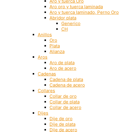
Aro y tuerca Oro
Aro oro y tuerca laminada
Aro y tuerca laminado, Perno Oro
Abridor plata
Generico
CH
Anillos
Oro
Plata
Alianza
Aros
Aro de plata
Aro de acero
Cadenas
Cadena de plata
Cadena de acero
Collares
Collar de oro
Collar de plata
Collar de acero
Dijes
Dije de oro
Dije de plata
Dije de acero