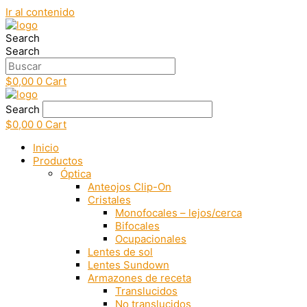
Ir al contenido
Search
Search
$
0,00
0
Cart
Search
$
0,00
0
Cart
Inicio
Productos
Óptica
Anteojos Clip-On
Cristales
Monofocales – lejos/cerca
Bifocales
Ocupacionales
Lentes de sol
Lentes Sundown
Armazones de receta
Translucidos
No translucidos