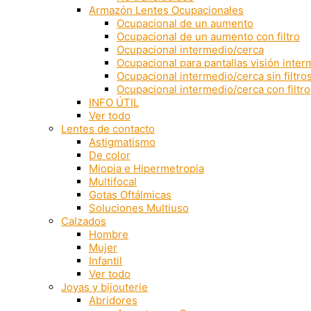
Armazón Lentes Ocupacionales
Ocupacional de un aumento
Ocupacional de un aumento con filtro
Ocupacional intermedio/cerca
Ocupacional para pantallas visión inte
Ocupacional intermedio/cerca sin filtro
Ocupacional intermedio/cerca con filtro
INFO ÚTIL
Ver todo
Lentes de contacto
Astigmatismo
De color
Miopia e Hipermetropia
Multifocal
Gotas Oftálmicas
Soluciones Multiuso
Calzados
Hombre
Mujer
Infantil
Ver todo
Joyas y bijouterie
Abridores