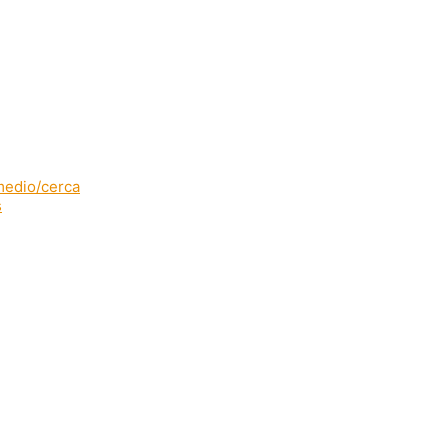
rmedio/cerca
s