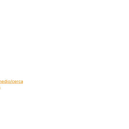
rmedio/cerca
s