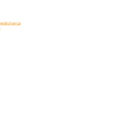
rmedio/cerca
s