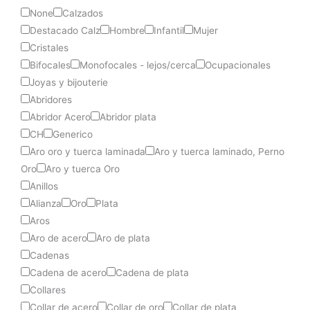
None
Calzados
Destacado Calz
Hombre
Infantil
Mujer
Cristales
Bifocales
Monofocales - lejos/cerca
Ocupacionales
Joyas y bijouterie
Abridores
Abridor Acero
Abridor plata
CH
Generico
Aro oro y tuerca laminada
Aro y tuerca laminado, Perno
Oro
Aro y tuerca Oro
Anillos
Alianza
Oro
Plata
Aros
Aro de acero
Aro de plata
Cadenas
Cadena de acero
Cadena de plata
Collares
Collar de acero
Collar de oro
Collar de plata