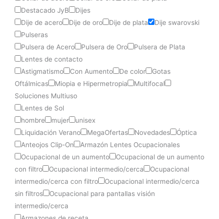
Destacado JyB
Dijes
Dije de acero
Dije de oro
Dije de plata
Dije swarovski
Pulseras
Pulsera de Acero
Pulsera de Oro
Pulsera de Plata
Lentes de contacto
Astigmatismo
Con Aumento
De color
Gotas
Oftálmicas
Miopia e Hipermetropia
Multifocal
Soluciones Multiuso
Lentes de Sol
hombre
mujer
unisex
Liquidación Verano
MegaOfertas
Novedades
Óptica
Anteojos Clip-On
Armazón Lentes Ocupacionales
Ocupacional de un aumento
Ocupacional de un aumento
con filtro
Ocupacional intermedio/cerca
Ocupacional
intermedio/cerca con filtro
Ocupacional intermedio/cerca
sin filtros
Ocupacional para pantallas visión
intermedio/cerca
Armazones de receta