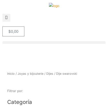
Ir
al
contenido
$
0,00
Cart
Inicio
/
Joyas y bijouterie
/
Dijes
/ Dije swarovski
Filtrar por:
Categoría