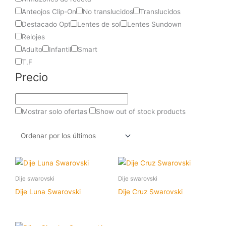
Anteojos Clip-On
No translucidos
Translucidos
Destacado Opt
Lentes de sol
Lentes Sundown
Relojes
Adulto
Infantil
Smart
T.F
Precio
Mostrar solo ofertas
Show out of stock products
Dije swarovski
Dije swarovski
Dije Luna Swarovski
Dije Cruz Swarovski