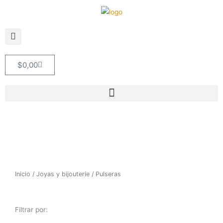
Ir
al
contenido
Cart
$
0,00
Inicio
/
Joyas y bijouterie
/ Pulseras
Filtrar por: