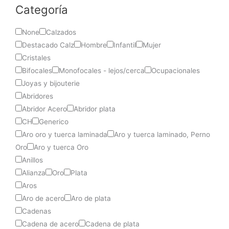
Categoría
None
Calzados
Destacado Calz
Hombre
Infantil
Mujer
Cristales
Bifocales
Monofocales - lejos/cerca
Ocupacionales
Joyas y bijouterie
Abridores
Abridor Acero
Abridor plata
CH
Generico
Aro oro y tuerca laminada
Aro y tuerca laminado, Perno
Oro
Aro y tuerca Oro
Anillos
Alianza
Oro
Plata
Aros
Aro de acero
Aro de plata
Cadenas
Cadena de acero
Cadena de plata