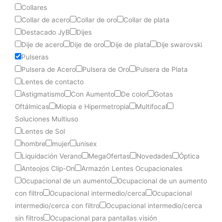
Collares
Collar de acero
Collar de oro
Collar de plata
Destacado JyB
Dijes
Dije de acero
Dije de oro
Dije de plata
Dije swarovski
Pulseras
Pulsera de Acero
Pulsera de Oro
Pulsera de Plata
Lentes de contacto
Astigmatismo
Con Aumento
De color
Gotas
Oftálmicas
Miopia e Hipermetropia
Multifocal
Soluciones Multiuso
Lentes de Sol
hombre
mujer
unisex
Liquidación Verano
MegaOfertas
Novedades
Óptica
Anteojos Clip-On
Armazón Lentes Ocupacionales
Ocupacional de un aumento
Ocupacional de un aumento
con filtro
Ocupacional intermedio/cerca
Ocupacional
intermedio/cerca con filtro
Ocupacional intermedio/cerca
sin filtros
Ocupacional para pantallas visión