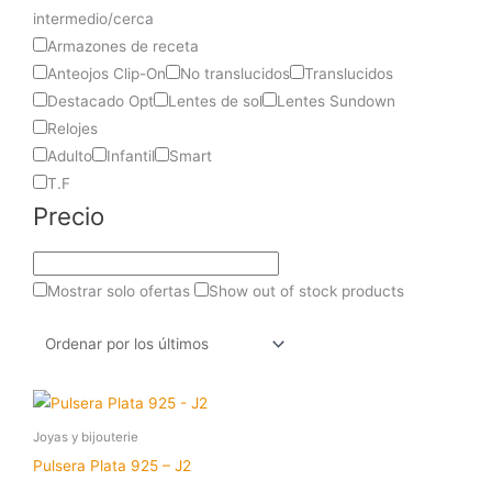
intermedio/cerca
Armazones de receta
Anteojos Clip-On
No translucidos
Translucidos
Destacado Opt
Lentes de sol
Lentes Sundown
Relojes
Adulto
Infantil
Smart
T.F
Precio
Mostrar solo ofertas
Show out of stock products
Joyas y bijouterie
Pulsera Plata 925 – J2