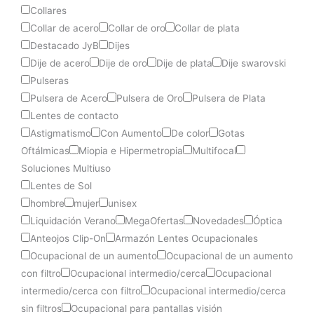
Collares
Collar de acero
Collar de oro
Collar de plata
Destacado JyB
Dijes
Dije de acero
Dije de oro
Dije de plata
Dije swarovski
Pulseras
Pulsera de Acero
Pulsera de Oro
Pulsera de Plata
Lentes de contacto
Astigmatismo
Con Aumento
De color
Gotas
Oftálmicas
Miopia e Hipermetropia
Multifocal
Soluciones Multiuso
Lentes de Sol
hombre
mujer
unisex
Liquidación Verano
MegaOfertas
Novedades
Óptica
Anteojos Clip-On
Armazón Lentes Ocupacionales
Ocupacional de un aumento
Ocupacional de un aumento
con filtro
Ocupacional intermedio/cerca
Ocupacional
intermedio/cerca con filtro
Ocupacional intermedio/cerca
sin filtros
Ocupacional para pantallas visión