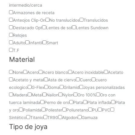
intermedio/cerca
Armazones de receta
Anteojos Clip-On
No translucidos
Translucidos
Destacado Opt
Lentes de sol
Lentes Sundown
Relojes
Adulto
Infantil
Smart
T.F
Material
None
Acero
Acero blanco
Acero inoxidable
Acetato
Acetato y metal
Asta de ciervo
Cuero
cuero
ecologico
G-Flex
Goma
Grilamid
Joyas personalizadas
Madera
Metal
Nailon
Nylon
Oro 100%
Oro con
tuerca laminada
Perno de oro
Plata
Plata inflada
Plata
y oro
Poliamida
Poliester
Poliuretano
PU
PVC
Sintético
Titanio
TR90
Algodon
Gamuza
Tipo de joya