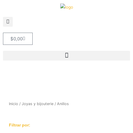
Ir
al
contenido
Cart
$
0,00
Inicio
/
Joyas y bijouterie
/ Anillos
Filtrar por: