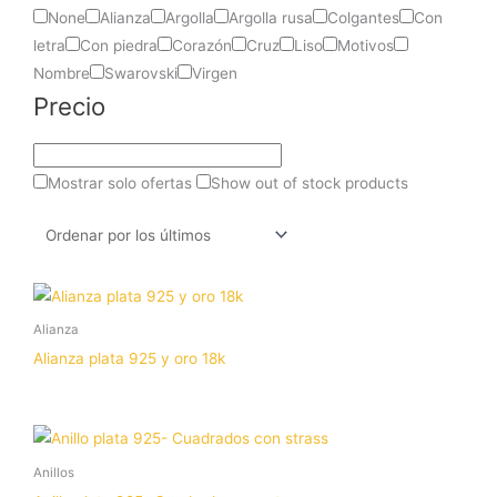
None
Alianza
Argolla
Argolla rusa
Colgantes
Con
letra
Con piedra
Corazón
Cruz
Liso
Motivos
Nombre
Swarovski
Virgen
Precio
Mostrar solo ofertas
Show out of stock products
Alianza
Alianza plata 925 y oro 18k
Anillos