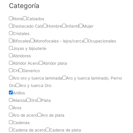
Categoría
None
Calzados
Destacado Calz
Hombre
Infantil
Mujer
Cristales
Bifocales
Monofocales - lejos/cerca
Ocupacionales
Joyas y bijouterie
Abridores
Abridor Acero
Abridor plata
CH
Generico
Aro oro y tuerca laminada
Aro y tuerca laminado, Perno
Oro
Aro y tuerca Oro
Anillos
Alianza
Oro
Plata
Aros
Aro de acero
Aro de plata
Cadenas
Cadena de acero
Cadena de plata